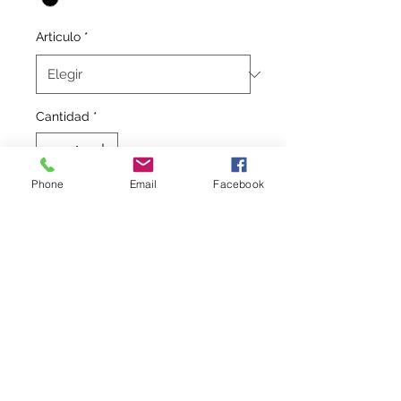
Articulo
*
Cantidad
*
Phone
Email
Facebook
Agregar al carrito
Material: 100% poliéster
piqué, 150 g/m².
*Tejido técnico.
*Modelo transpirable.
Tabla de Tallas