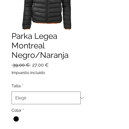
Parka Legea
Montreal
Negro/Naranja
Precio
Precio
 39,00 € 
27,00 €
de
Impuesto incluido
oferta
Talla
*
Color
*