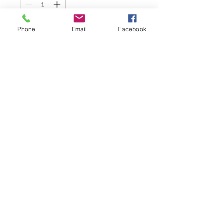
Phone
Email
Facebook
Agregar al carrito
MOCHILA PEQUEÑA
Incluye escudo
Caracteristicas
100% Poliester
belesarsport@gmail.com
©2023 por equipacionsport.es