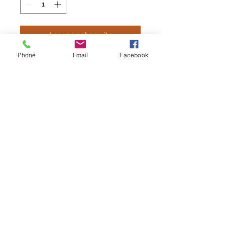
Agregar al carrito
Phone
Email
Facebook
MOCHILA MOAÑESA
Mochila con
zapatillero. Medidas: 50 x 35
x 30 cm aprox
Incluye escudo
Caracteristicas
100% Poliester
belesarsport@gmail.com