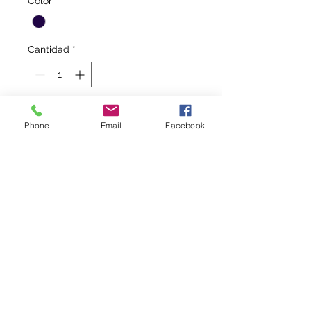
Color
*
Cantidad
*
Agregar al carrito
Phone
Email
Facebook
MOCHILA ERIZANA CF
Mochila con
zapatillero. Medidas: 50 x 35
x 30 cm aprox
Incluye escudo
Caracteristicas