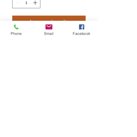
Agregar al carrito
Phone
Email
Facebook
MOCHILA LEGEA BARI
Mochila con
zapatillero. Medidas: 50 x 35
x 30 cm aprox
Incluye escudo
Caracteristicas
100% Poliester
belesarsport@gmail.com