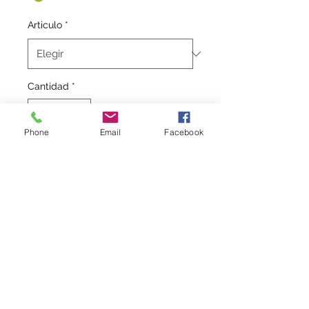
Articulo
*
Cantidad
*
Phone
Email
Facebook
Agregar al carrito
Chubasquero fabricado en
nailon (100%), es una buena
alternativa. Con capucha
extraíble y cierre de
cremallera completa, el
logotipo de la marca está
bordado en una prenda que
es ideal para clubes